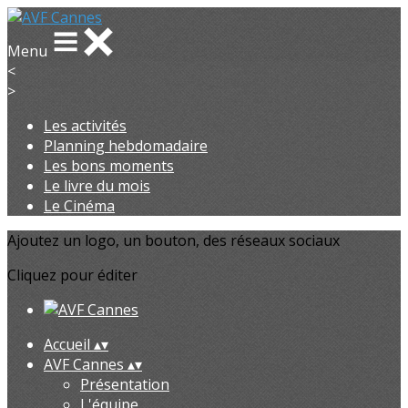
Menu
<
>
Les activités
Planning hebdomadaire
Les bons moments
Le livre du mois
Le Cinéma
Ajoutez un logo, un bouton, des réseaux sociaux
Cliquez pour éditer
Accueil
▴
▾
AVF Cannes
▴
▾
Présentation
L'équipe