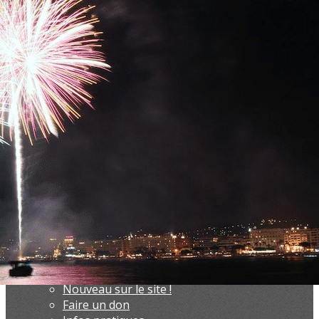
Exporter les lignes sélectionnées
Exporter toutes les colonnes
Exporter uniquement les colonnes affichées
Menu
Ajoutez un logo, un bouton, des réseaux sociaux
Cliquez pour éditer
Accueil
▴
▾
AVF Cannes
▴
▾
Présentation
L'équipe
Le réseau AVF
Le site Internet
Nouveau sur le site !
Faire un don