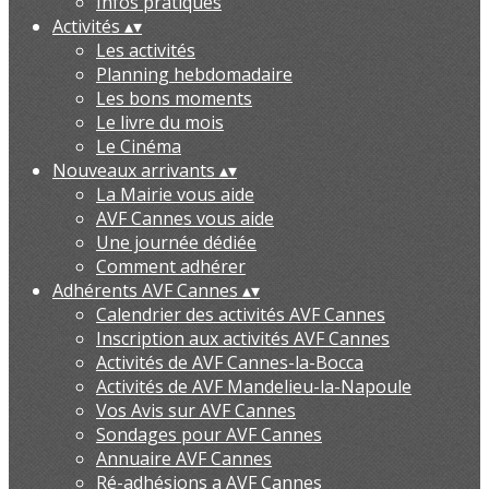
Infos pratiques
Activités
▴
▾
Les activités
Planning hebdomadaire
Les bons moments
Le livre du mois
Le Cinéma
Nouveaux arrivants
▴
▾
La Mairie vous aide
AVF Cannes vous aide
Une journée dédiée
Comment adhérer
Adhérents AVF Cannes
▴
▾
Calendrier des activités AVF Cannes
Inscription aux activités AVF Cannes
Activités de AVF Cannes-la-Bocca
Activités de AVF Mandelieu-la-Napoule
Vos Avis sur AVF Cannes
Sondages pour AVF Cannes
Annuaire AVF Cannes
Ré-adhésions a AVF Cannes