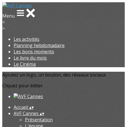
Menu
<
>
Les activités
Planning hebdomadaire
Les bons moments
Le livre du mois
Le Cinéma
Ajoutez un logo, un bouton, des réseaux sociaux
Cliquez pour éditer
Accueil
▴
▾
AVF Cannes
▴
▾
Présentation
L'équipe