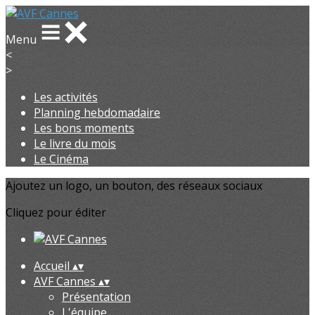
Menu
<
>
Les activités
Planning hebdomadaire
Les bons moments
Le livre du mois
Le Cinéma
Ajoutez un logo, un bouton, des réseaux sociaux
Cliquez pour éditer
Accueil
▴
▾
AVF Cannes
▴
▾
Présentation
L'équipe