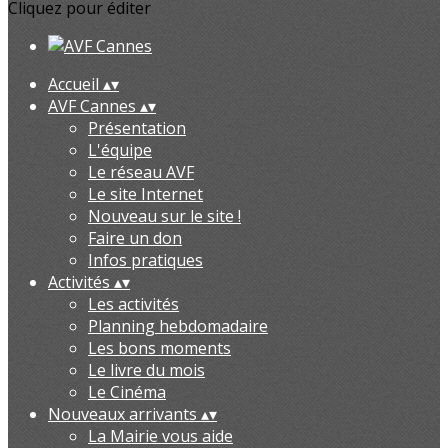
Cliquez pour éditer
Accueil
▴
▾
AVF Cannes
▴
▾
Présentation
L'équipe
Le réseau AVF
Le site Internet
Nouveau sur le site !
Faire un don
Infos pratiques
Activités
▴
▾
Les activités
Planning hebdomadaire
Les bons moments
Le livre du mois
Le Cinéma
Nouveaux arrivants
▴
▾
La Mairie vous aide