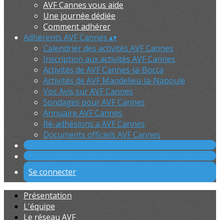
AVF Cannes vous aide
Une journée dédiée
Comment adhérer
Adhérents AVF Cannes
▴
▾
Calendrier des activités AVF Cannes
Inscription aux activités AVF Cannes
Activités de AVF Cannes-la-Bocca
Activités de AVF Mandelieu-la-Napoule
Vos Avis sur AVF Cannes
Sondages pour AVF Cannes
Annuaire AVF Cannes
Ré-adhésions a AVF Cannes
Documents officiels AVF Cannes
Se connecter
Présentation
L'équipe
Le réseau AVF