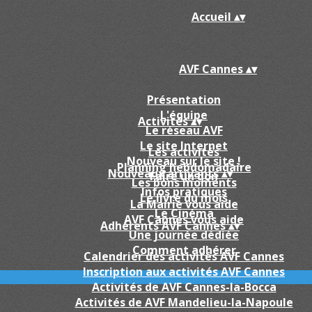
Accueil
▴
▾
AVF Cannes
▴
▾
Présentation
L'équipe
Activités
▴
▾
Le réseau AVF
Le site Internet
Les activités
Nouveau sur le site !
Planning hebdomadaire
Nouveaux arrivants
▴
▾
Faire un don
Les bons moments
Infos pratiques
Le livre du mois
La Mairie vous aide
Le Cinéma
AVF Cannes vous aide
Adhérents AVF Cannes
▴
▾
Une journée dédiée
Comment adhérer
Calendrier des activités AVF Cannes
Inscription aux activités AVF Cannes
Activités de AVF Cannes-la-Bocca
Activités de AVF Mandelieu-la-Napoule