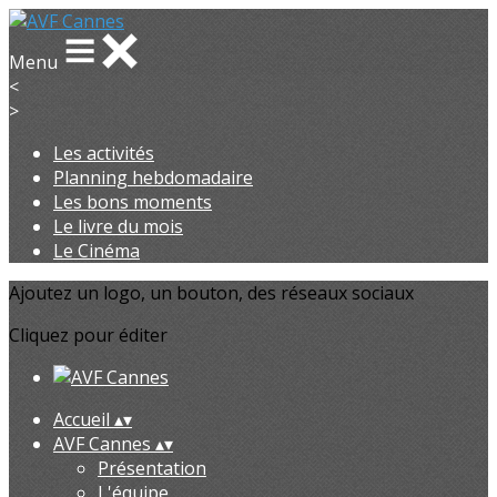
Menu
<
>
Les activités
Planning hebdomadaire
Les bons moments
Le livre du mois
Le Cinéma
Ajoutez un logo, un bouton, des réseaux sociaux
Cliquez pour éditer
Accueil
▴
▾
AVF Cannes
▴
▾
Présentation
L'équipe