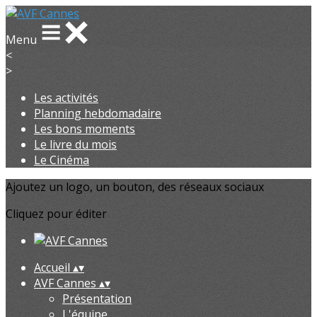
Menu
<
>
Les activités
Planning hebdomadaire
Les bons moments
Le livre du mois
Le Cinéma
Ajoutez un logo, un bouton, des réseaux sociaux
Cliquez pour éditer
Accueil
▴
▾
AVF Cannes
▴
▾
Présentation
L'équipe