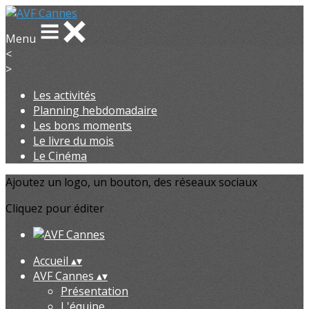
Menu
<
>
Les activités
Planning hebdomadaire
Les bons moments
Le livre du mois
Le Cinéma
Ajoutez un logo, un bouton, des réseaux sociaux
Cliquez pour éditer
Accueil
▴
▾
AVF Cannes
▴
▾
Présentation
L'équipe