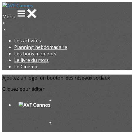
Menu
<
>
Les activités
Planning hebdomadaire
Les bons moments
Le livre du mois
Le Cinéma
Ajoutez un logo, un bouton, des réseaux sociaux
Cliquez pour éditer