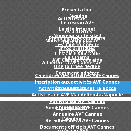
Présentation
L'équipe
Activités
▴
▾
Le réseau AVF
Le site Internet
Les activités
Nouveau sur le site !
Planning hebdomadaire
Nouveaux arrivants
▴
▾
Faire un don
Les bons moments
Infos pratiques
Le livre du mois
La Mairie vous aide
Le Cinéma
AVF Cannes vous aide
Adhérents AVF Cannes
▴
▾
Une journée dédiée
Comment adhérer
Calendrier des activités AVF Cannes
Inscription aux activités AVF Cannes
Se connecter
Activités de AVF Cannes-la-Bocca
Activités de AVF Mandelieu-la-Napoule
Vos Avis sur AVF Cannes
Présentation
Sondages pour AVF Cannes
Annuaire AVF Cannes
L'équipe
Ré-adhésions a AVF Cannes
Documents officiels AVF Cannes
Le réseau AVF