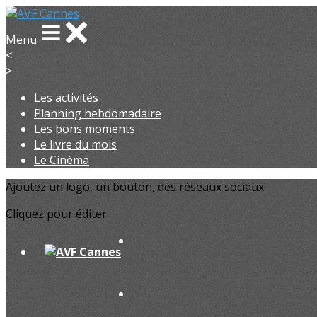
Menu
<
>
Les activités
Planning hebdomadaire
Les bons moments
Le livre du mois
Le Cinéma
Ajoutez un logo, un bouton, des réseaux sociaux
Cliquez pour éditer