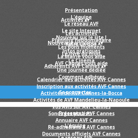
Présentation
L'équipe
Activités
▴
▾
Le réseau AVF
Le site Internet
Les activités
Nouveau sur le site !
Planning hebdomadaire
Nouveaux arrivants
▴
▾
Faire un don
Les bons moments
Infos pratiques
Le livre du mois
La Mairie vous aide
Le Cinéma
AVF Cannes vous aide
Adhérents AVF Cannes
▴
▾
Une journée dédiée
Comment adhérer
Calendrier des activités AVF Cannes
Inscription aux activités AVF Cannes
Se connecter
Activités de AVF Cannes-la-Bocca
Activités de AVF Mandelieu-la-Napoule
Vos Avis sur AVF Cannes
Présentation
Sondages pour AVF Cannes
Annuaire AVF Cannes
L'équipe
Ré-adhésions a AVF Cannes
Documents officiels AVF Cannes
Le réseau AVF