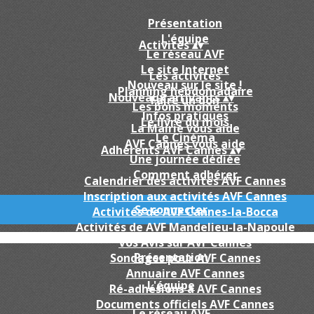
Présentation
L'équipe
Activités
▴
▾
Le réseau AVF
Le site Internet
Les activités
Nouveau sur le site !
Planning hebdomadaire
Nouveaux arrivants
▴
▾
Faire un don
Les bons moments
Infos pratiques
Le livre du mois
La Mairie vous aide
Le Cinéma
AVF Cannes vous aide
Adhérents AVF Cannes
▴
▾
Une journée dédiée
Comment adhérer
Calendrier des activités AVF Cannes
Inscription aux activités AVF Cannes
Se connecter
Activités de AVF Cannes-la-Bocca
Activités de AVF Mandelieu-la-Napoule
Vos Avis sur AVF Cannes
Présentation
Sondages pour AVF Cannes
Annuaire AVF Cannes
L'équipe
Ré-adhésions a AVF Cannes
Documents officiels AVF Cannes
Le réseau AVF