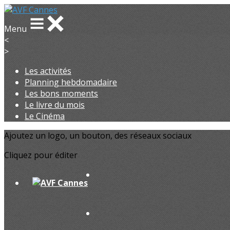
Menu
<
>
Les activités
Planning hebdomadaire
Les bons moments
Le livre du mois
Le Cinéma
Ajoutez un logo, un bouton, des réseaux sociaux
Cliquez pour éditer