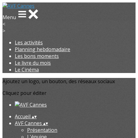
Menu
<
>
Les activités
Planning hebdomadaire
Les bons moments
Le livre du mois
Le Cinéma
Ajoutez un logo, un bouton, des réseaux sociaux
Cliquez pour éditer
Accueil
▴
▾
AVF Cannes
▴
▾
Présentation
L'équipe