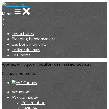
Menu
<
>
Les activités
Planning hebdomadaire
Les bons moments
Le livre du mois
Le Cinéma
Ajoutez un logo, un bouton, des réseaux sociaux
Cliquez pour éditer
Accueil
▴
▾
AVF Cannes
▴
▾
Présentation
L'équipe