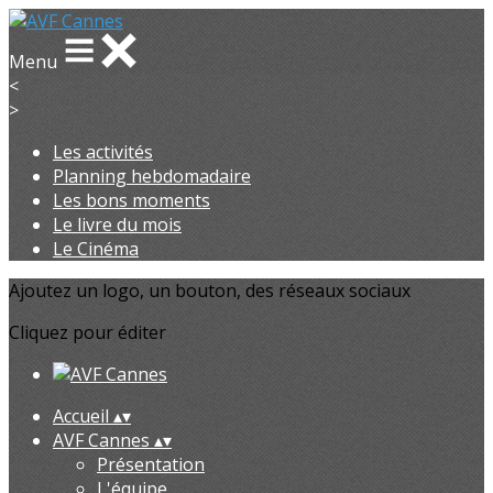
Menu
<
>
Les activités
Planning hebdomadaire
Les bons moments
Le livre du mois
Le Cinéma
Ajoutez un logo, un bouton, des réseaux sociaux
Cliquez pour éditer
Accueil
▴
▾
AVF Cannes
▴
▾
Présentation
L'équipe