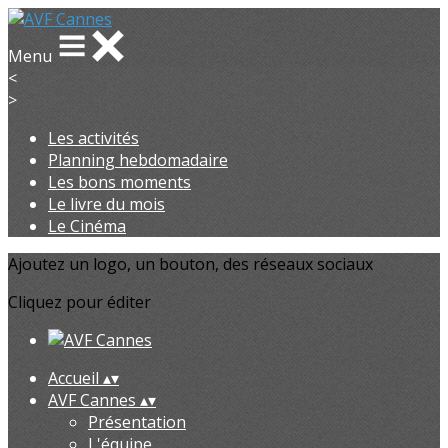
Menu
<
>
Les activités
Planning hebdomadaire
Les bons moments
Le livre du mois
Le Cinéma
Ajoutez un logo, un bouton, des réseaux sociaux
Cliquez pour éditer
Accueil
▴
▾
AVF Cannes
▴
▾
Présentation
L'équipe