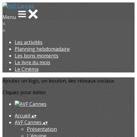
Menu
<
>
Les activités
Planning hebdomadaire
Les bons moments
Le livre du mois
Le Cinéma
Ajoutez un logo, un bouton, des réseaux sociaux
Cliquez pour éditer
Accueil
▴
▾
AVF Cannes
▴
▾
Présentation
L'équipe