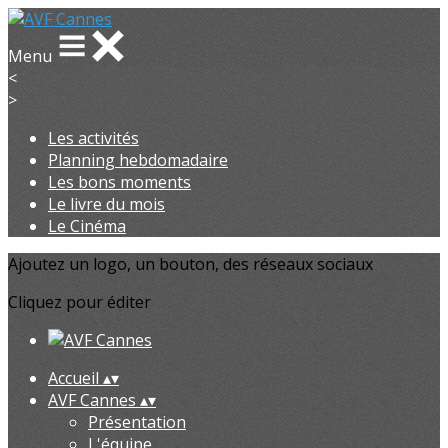
Menu
<
>
Les activités
Planning hebdomadaire
Les bons moments
Le livre du mois
Le Cinéma
Ajoutez un logo, un bouton, des réseaux sociaux
Cliquez pour éditer
Accueil
▴
▾
AVF Cannes
▴
▾
Présentation
L'équipe