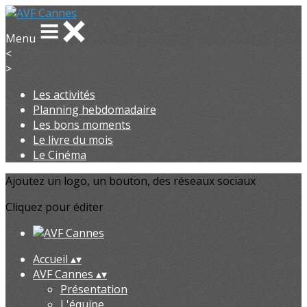
Menu
<
>
Les activités
Planning hebdomadaire
Les bons moments
Le livre du mois
Le Cinéma
Ajoutez un logo, un bouton, des réseaux sociaux
Cliquez pour éditer
Accueil
▴
▾
AVF Cannes
▴
▾
Présentation
L'équipe