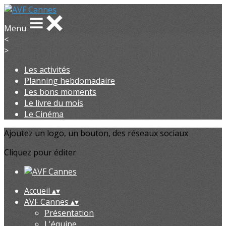
Menu
<
>
Les activités
Planning hebdomadaire
Les bons moments
Le livre du mois
Le Cinéma
Ajoutez un logo, un bouton, des réseaux sociaux
Cliquez pour éditer
Accueil
▴
▾
AVF Cannes
▴
▾
Présentation
L'équipe