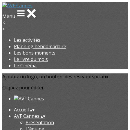
Menu
<
>
Les activités
Planning hebdomadaire
Les bons moments
Le livre du mois
Le Cinéma
Ajoutez un logo, un bouton, des réseaux sociaux
Cliquez pour éditer
Accueil
▴
▾
AVF Cannes
▴
▾
Présentation
L'équipe