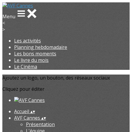
Menu
<
>
Les activités
Planning hebdomadaire
Les bons moments
Le livre du mois
Le Cinéma
Ajoutez un logo, un bouton, des réseaux sociaux
Cliquez pour éditer
Accueil
▴
▾
AVF Cannes
▴
▾
Présentation
L'équipe