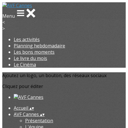
Menu
<
>
Les activités
Planning hebdomadaire
Les bons moments
Le livre du mois
Le Cinéma
Ajoutez un logo, un bouton, des réseaux sociaux
Cliquez pour éditer
Accueil
▴
▾
AVF Cannes
▴
▾
Présentation
L'équipe