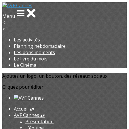
Menu
<
>
Les activités
Planning hebdomadaire
Les bons moments
Le livre du mois
Le Cinéma
Ajoutez un logo, un bouton, des réseaux sociaux
Cliquez pour éditer
Accueil
▴
▾
AVF Cannes
▴
▾
Présentation
L'équipe