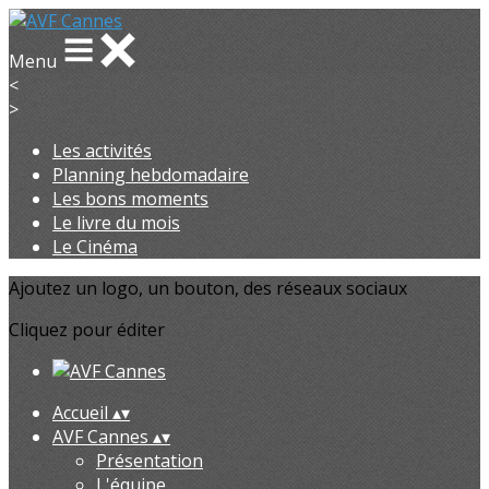
Menu
<
>
Les activités
Planning hebdomadaire
Les bons moments
Le livre du mois
Le Cinéma
Ajoutez un logo, un bouton, des réseaux sociaux
Cliquez pour éditer
Accueil
▴
▾
AVF Cannes
▴
▾
Présentation
L'équipe