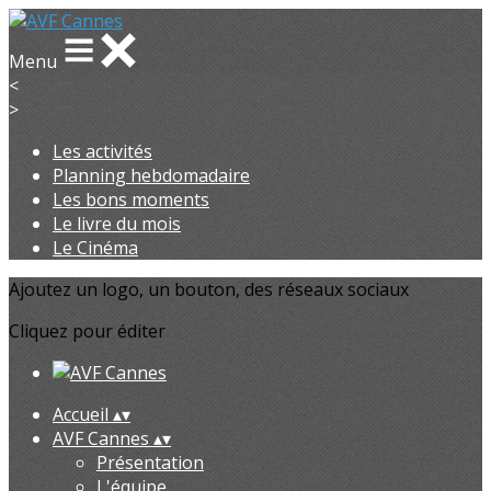
Menu
<
>
Les activités
Planning hebdomadaire
Les bons moments
Le livre du mois
Le Cinéma
Ajoutez un logo, un bouton, des réseaux sociaux
Cliquez pour éditer
Accueil
▴
▾
AVF Cannes
▴
▾
Présentation
L'équipe