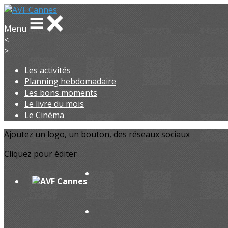
Menu
<
>
Les activités
Planning hebdomadaire
Les bons moments
Le livre du mois
Le Cinéma
Ajoutez un logo, un bouton, des réseaux sociaux
Cliquez pour éditer