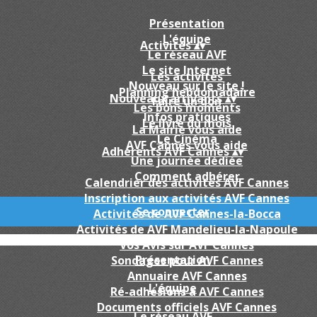
Présentation
L'équipe
Activités
▴
▾
Le réseau AVF
Le site Internet
Les activités
Nouveau sur le site !
Planning hebdomadaire
Nouveaux arrivants
▴
▾
Faire un don
Les bons moments
Infos pratiques
Le livre du mois
La Mairie vous aide
Le Cinéma
AVF Cannes vous aide
Adhérents AVF Cannes
▴
▾
Une journée dédiée
Comment adhérer
Calendrier des activités AVF Cannes
Inscription aux activités AVF Cannes
Se connecter
Activités de AVF Cannes-la-Bocca
Activités de AVF Mandelieu-la-Napoule
Vos Avis sur AVF Cannes
Présentation
Sondages pour AVF Cannes
Annuaire AVF Cannes
L'équipe
Ré-adhésions a AVF Cannes
Documents officiels AVF Cannes
Le réseau AVF