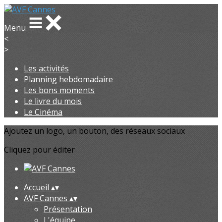
Menu
<
>
Les activités
Planning hebdomadaire
Les bons moments
Le livre du mois
Le Cinéma
Ajoutez un logo, un bouton, des réseaux sociaux
Cliquez pour éditer
Accueil
▴
▾
AVF Cannes
▴
▾
Présentation
L'équipe