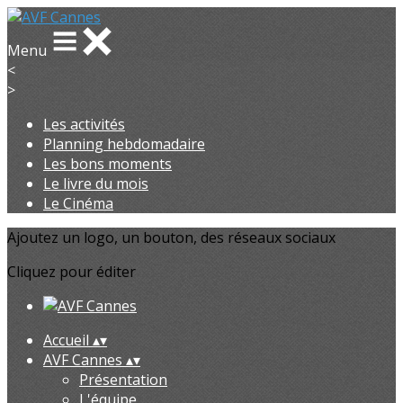
Menu
<
>
Les activités
Planning hebdomadaire
Les bons moments
Le livre du mois
Le Cinéma
Ajoutez un logo, un bouton, des réseaux sociaux
Cliquez pour éditer
Accueil
▴
▾
AVF Cannes
▴
▾
Présentation
L'équipe