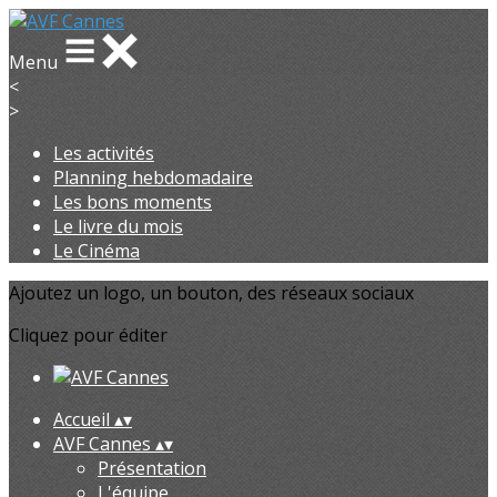
Menu
<
>
Les activités
Planning hebdomadaire
Les bons moments
Le livre du mois
Le Cinéma
Ajoutez un logo, un bouton, des réseaux sociaux
Cliquez pour éditer
Accueil
▴
▾
AVF Cannes
▴
▾
Présentation
L'équipe