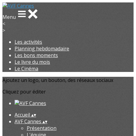
Menu
<
>
Les activités
Planning hebdomadaire
Les bons moments
Le livre du mois
Le Cinéma
Ajoutez un logo, un bouton, des réseaux sociaux
Cliquez pour éditer
Accueil
▴
▾
AVF Cannes
▴
▾
Présentation
L'équipe