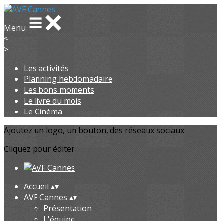
Menu
<
>
Les activités
Planning hebdomadaire
Les bons moments
Le livre du mois
Le Cinéma
Ajoutez un logo, un bouton, des réseaux sociaux
Cliquez pour éditer
Accueil
▴
▾
AVF Cannes
▴
▾
Présentation
L'équipe